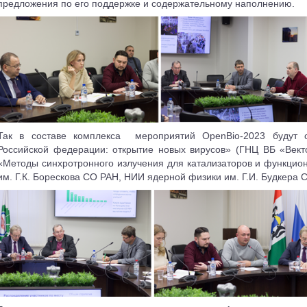
предложения по его поддержке и содержательному наполнению.
Так в составе комплекса
мероприятий OpenBio-2023 будут
Российской федерации: открытие новых вирусов» (ГНЦ ВБ «Век
«Методы синхротронного излучения для катализаторов и функцио
им. Г.К. Борескова СО РАН, НИИ ядерной физики им. Г.И. Будкера 