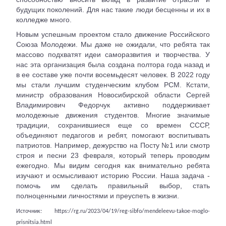
будущих поколений. Для нас такие люди бесценны и их в
колледже много.
Новым успешным проектом стало движение Российского
Союза Молодежи. Мы даже не ожидали, что ребята так
массово подхватят идеи саморазвития и творчества. У
нас эта организация была создана полтора года назад и
в ее составе уже почти восемьдесят человек. В 2022 году
мы стали лучшим студенческим клубом РСМ. Кстати,
министр образования Новосибирской области Сергей
Владимирович Федорчук активно поддерживает
молодежные движения студентов. Многие значимые
традиции, сохранившиеся еще со времен СССР,
объединяют педагогов и ребят, помогают воспитывать
патриотов. Например, дежурство на Посту №1 или смотр
строя и песни 23 февраля, который теперь проводим
ежегодно. Мы видим сегодня как внимательно ребята
изучают и осмысливают историю России. Наша задача -
помочь им сделать правильный выбор, стать
полноценными личностями и преуспеть в жизни.
Источник: https://rg.ru/2023/04/19/reg-sibfo/mendeleevu-takoe-moglo-
prisnitsia.html