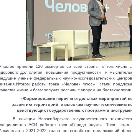
Участие приняли 120 экспертов со всей страны, в том числе 
здорового долголетия, повышения продуктивности
и мыслительн
ведущие учёные федеральных научно-исследовательских центров
питания.Итогом работы трека «Человек плюс»
стали предлож
качества жизни и благополучия россиян с упором на биотехнологии
«Формирование перечня отдельных мероприятий п
развитию территорий
с высоким научно-техническим п
действующих государственных программ и инструмен
В локации Новосибирского государственного техническ
специалистов АСИ работал трек «Города науки». Трек
стал
Архипелагов 2021-2022 годов по выработке предложений фед