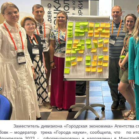
Заместитель дивизиона «Городская экономика» Агентства с
Вовк – модератор
трека «Города науки», сообщила, что
по ит
Архипелаге 2023 -
сформулированы и направлены в Минстрой