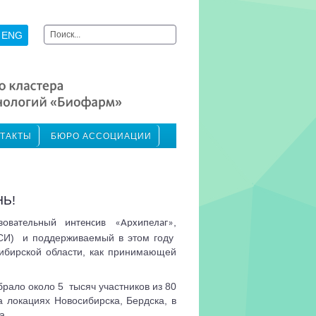
Искать...
ENG
ТАКТЫ
БЮРО АССОЦИАЦИИ
НЬ!
,
зовательный интенсив «Архипелаг»
СИ)
и поддерживаемый в этом году
ибирской области, как принимающей
обрало около 5
тысяч участников из 80
 локациях Новосибирска, Бердска, в
а.