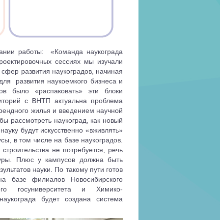
ании работы:
«Команда наукограда
роектировочных сессиях мы изучали
сфер развития наукоградов, начиная
 для
развития наукоемкого бизнеса и
ов было «распаковать» эти блоки
риторий с ВНТП актуальна проблема
рендного жилья и введением научной
обы рассмотреть наукоград, как новый
науку будут искусственно «вживлять»
ы, в том числе на базе наукоградов.
 строительства не потребуется, речь
уры. Плюс у кампусов должна быть
льтатов науки. По такому пути готов
на базе филиалов Новосибирского
кого госуниверситета и Химико-
наукограда будет создана система