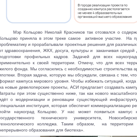
Мэр Кольцово Николай Красников так отозвался о содерж
Кольцово приняла в этом треке самое
активное участие.
На п
проблематику и прорабатывали проектные решения для различных 
от здравоохранения, ЖКХ, досуга, культуры и
заканчивая средой
подготовки профильных кадров. Задачей для всех наукоград
применительно к своей территории. Отмечу, что для всех тер
жилого фонда. Мы согласились с необходимостью строительства а
ипотеки. Вторая задача, которую мы обсуждали, связана с тем, чт
формат кампуса мирового уровня. Чтобы избежать ситуаций, когда 
на новые девелоперские проекты, АСИ предлагает создавать кампус
Затраты при этом существенно ниже, так как нового масштабного
идёт о модернизации и реновации существующей инфраструкт
специальная институция, которая обеспечит коммерциализацию резу
пойти наукоград Кольцово. У нас может появиться кампус 
государственного технического университета, Новосибирс
технологического колледжа. Таким образом,
на территории 
непрерывного образования для биотеха».