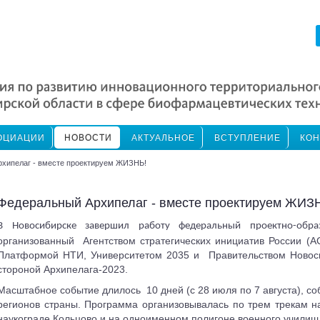
ОЦИАЦИИ
НОВОСТИ
АКТУАЛЬНОЕ
ВСТУПЛЕНИЕ
КОН
хипелаг - вместе проектируем ЖИЗНЬ!
Федеральный Архипелаг - вместе проектируем ЖИЗ
В Новосибирске завершил работу федеральный проектно-обра
организованный
Агентством стратегических инициатив России (А
Платформой НТИ, Университетом 2035 и
Правительством Новос
стороной Архипелага-2023.
Масштабное событие длилось
10 дней (с 28 июля по 7 августа), с
регионов страны. Программа организовывалась по трем трекам на
наукограде Кольцово и на одноименном полигоне военного училищ