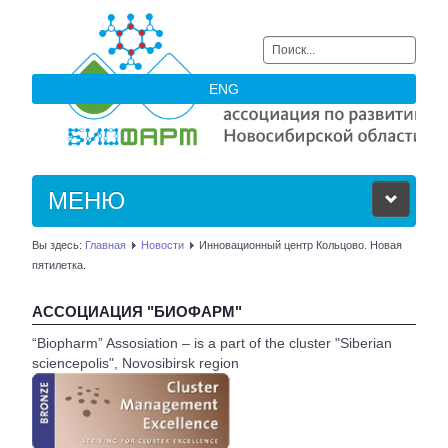
Искать...
ENG
МЕНЮ
Вы здесь:
Главная
Новости
Инновационный центр Кольцово. Новая
ОБ АССОЦИАЦИИ
пятилетка.
ЧЛЕНЫ АССОЦИАЦИИ
АССОЦИАЦИЯ "БИОФАРМ"
“Biopharm” Assosiation – is a part of the cluster "Siberian
НОВОСТИ
sciencepolis", Novosibirsk region
АКТУАЛЬНОЕ