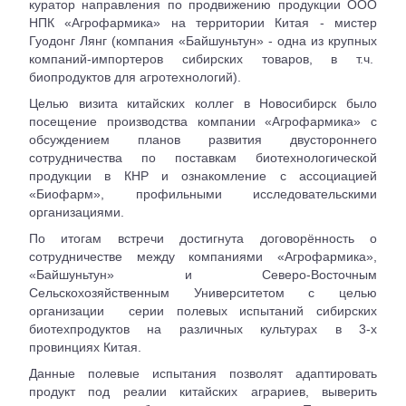
куратор направления по продвижению продукции ООО
НПК «Агрофармика» на территории Китая - мистер
Гуодонг Лянг (компания «Байшуньтун» - одна из крупных
компаний-импортеров сибирских товаров, в т.ч.
биопродуктов для агротехнологий).
Целью визита китайских коллег в Новосибирск было
посещение производства компании «Агрофармика» с
обсуждением планов развития двустороннего
сотрудничества по поставкам биотехнологической
продукции в КНР и ознакомление с ассоциацией
«Биофарм», профильными исследовательскими
организациями.
По итогам встречи достигнута договорённость о
сотрудничестве между компаниями «Агрофармика»,
«Байшуньтун» и Северо-Восточным
Сельскохозяйственным Университетом с целью
организации серии полевых испытаний сибирских
биотехпродуктов на различных культурах в 3-х
провинциях Китая.
Данные полевые испытания позволят адаптировать
продукт под реалии китайских аграриев, выверить