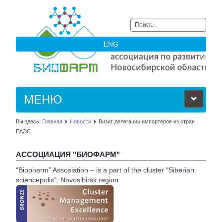
Искать...
ENG
МЕНЮ
Вы здесь:
Главная
Новости
Визит делегации импортеров из стран
ОБ АССОЦИАЦИИ
ЕАЭС
ЧЛЕНЫ АССОЦИАЦИИ
АССОЦИАЦИЯ "БИОФАРМ"
“Biopharm” Assosiation – is a part of the cluster "Siberian
НОВОСТИ
sciencepolis", Novosibirsk region
АКТУАЛЬНОЕ