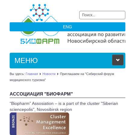
Искать...
ENG
МЕНЮ
Вы здесь:
Главная
Новости
Приглашаем на "Сибирский форум
ОБ АССОЦИАЦИИ
медицинского туризма"
ЧЛЕНЫ АССОЦИАЦИИ
АССОЦИАЦИЯ "БИОФАРМ"
“Biopharm” Assosiation – is a part of the cluster "Siberian
НОВОСТИ
sciencepolis", Novosibirsk region
АКТУАЛЬНОЕ