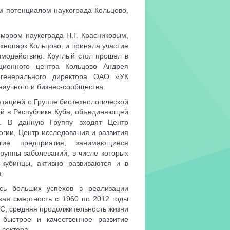
м потенциалом наукограда Кольцово,
 мэром наукограда Н.Г. Красниковым,
нопарк Кольцово, и приняла участие
аимодействию. Круглый стол прошел в
ационного центра Кольцово Андрея
генерального директора ОАО «УК
научного и бизнес-сообщества.
нтацией о Группе биотехнологической
й в Республике Куба, объединяющей
ы. В данную Группу входят Центр
гии, Центр исследования и развития
гие предприятия, занимающиеся
руппы заболеваний, в числе которых
 кубинцы, активно развиваются и в
.
ась больших успехов в реализации
ская смертность с 1960 по 2012 годы
 C, средняя продолжительность жизни
 быстрое и качественное развитие
 сектора.