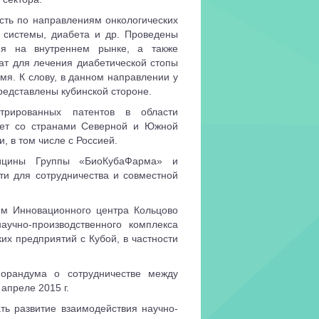
сть по направлениям онкологических
 системы, диабета и др. Проведены
ия на внутреннем рынке, а также
рат для лечения диабетической стопы
мя. К слову, в данном направлении у
редставлены кубинской стороне.
рированных патентов в области
чает со странами Северной и Южной
, в том числе с Россией.
дицины Группы «БиоКубаФарма» и
ти для сотрудничества и совместной
ям Инновационного центра Кольцово
учно-производственного комплекса
их предприятий с Кубой, в частности
орандума о сотрудничестве между
апреле 2015 г.
ь развитие взаимодействия научно-