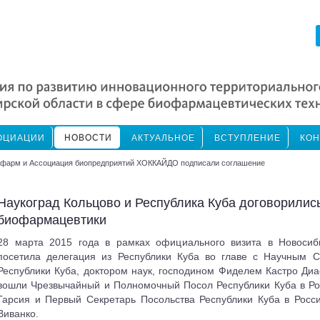
ОЦИАЦИИ
НОВОСТИ
АКТУАЛЬНОЕ
ВСТУПЛЕНИЕ
КОН
офарм и Ассоциация биопредприятий ХОККАЙДО подписали соглашение
Наукоград Кольцово и Республика Куба договорились
биофармацевтики
28 марта 2015 года в рамках официального визита в Новосиб
посетила делегация из Республики Куба во главе с Научным С
Республики Куба, доктором наук, господином Фиделем Кастро Диа
вошли Чрезвычайный и Полномочный Посол Республики Куба в Р
Гарсия и Первый Секретарь Посольства Республики Куба в Росс
Виванко.