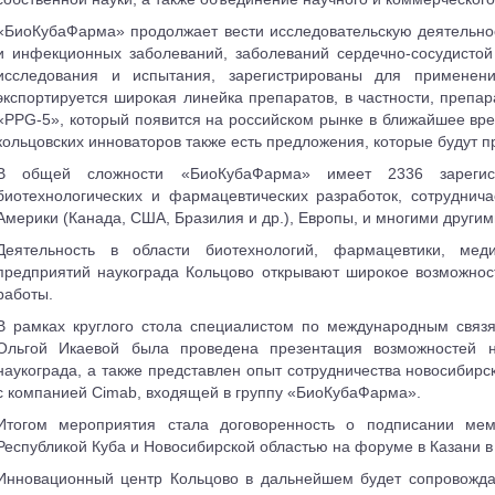
«БиоКубаФарма» продолжает вести исследовательскую деятельно
и инфекционных заболеваний, заболеваний сердечно-сосудистой
исследования и испытания, зарегистрированы для применен
экспортируется широкая линейка препаратов, в частности, препа
«PPG-5», который появится на российском рынке в ближайшее вре
кольцовских инноваторов также есть предложения, которые будут п
В общей сложности «БиоКубаФарма» имеет 2336 зарегист
биотехнологических и фармацевтических разработок, сотрудни
Америки (Канада, США, Бразилия и др.), Европы, и многими другими
Деятельность в области биотехнологий, фармацевтики, ме
предприятий наукограда Кольцово открывают широкое возможнос
работы.
В рамках круглого стола специалистом по международным связ
Ольгой Икаевой была проведена презентация возможностей на
наукограда, а также представлен опыт сотрудничества новосибирск
с компанией Cimab, входящей в группу «БиоКубаФарма».
Итогом мероприятия стала договоренность о подписании мем
Республикой Куба и Новосибирской областью на форуме в Казани в 
Инновационный центр Кольцово в дальнейшем будет сопровождат