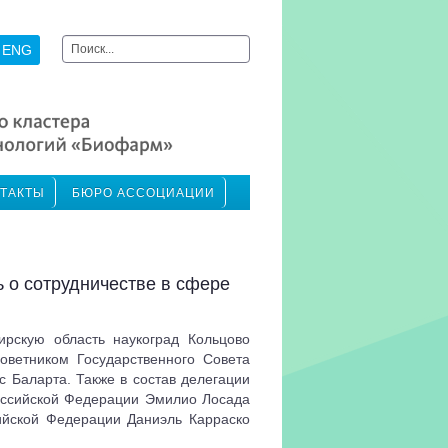
Искать...
ENG
ТАКТЫ
БЮРО АССОЦИАЦИИ
 о сотрудничестве в сфере
ирскую область наукоград Кольцово
оветником Государственного Совета
с Баларта. Также в состав делегации
оссийской Федерации Эмилио Лосада
ийской Федерации Даниэль Карраско