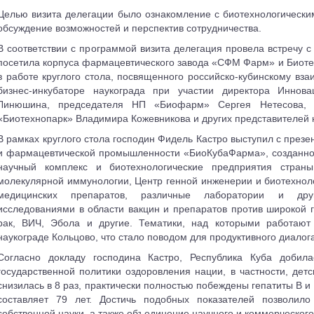
Целью визита делегации было ознакомление с биотехнологически
обсуждение возможностей и перспектив сотрудничества.
В соответствии с программой визита делегация провела встречу с
посетила корпуса фармацевтического завода «СФМ Фарм» и Биотех
в работе круглого стола, посвященного российско-кубинскому вз
бизнес-инкубаторе наукограда при участии директора Иннов
Линюшина, председателя НП «Биофарм» Сергея Нетесова, 
«Биотехнопарк» Владимира Кожевникова и других представителей 
В рамках круглого стола господин Фидель Кастро выступил с презе
и фармацевтической промышленности «БиоКубаФарма», созданно
научный комплекс и биотехнологические предприятия стран
молекулярной иммунологии, Центр генной инженерии и биотехноло
медицинских препаратов, различные лаборатории и дру
исследованиями в области вакцин и препаратов против широкой г
рак, ВИЧ, Эбола и другие. Тематики, над которыми работают
наукограде Кольцово, что стало поводом для продуктивного диалога
Согласно докладу господина Кастро, Республика Куба добил
государственной политики оздоровления нации, в частности, дет
снизилась в 8 раз, практически полностью побеждены гепатиты B и
составляет 79 лет. Достичь подобных показателей позволило
собственной науки, а также объединение научного и коммерческого