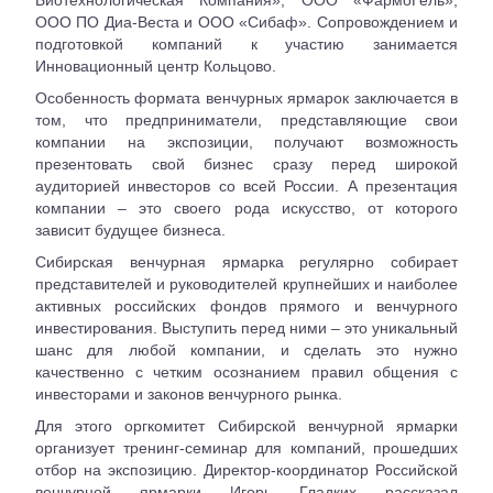
Биотехнологическая Компания», ООО «ФармоГель»,
ООО ПО Диа-Веста и ООО «Сибаф». Сопровождением и
подготовкой компаний к участию занимается
Инновационный центр Кольцово.
Особенность формата венчурных ярмарок заключается в
том, что предприниматели, представляющие свои
компании на экспозиции, получают возможность
презентовать свой бизнес сразу перед широкой
аудиторией инвесторов со всей России. А презентация
компании – это своего рода искусство, от которого
зависит будущее бизнеса.
Сибирская венчурная ярмарка регулярно собирает
представителей и руководителей крупнейших и наиболее
активных российских фондов прямого и венчурного
инвестирования. Выступить перед ними – это уникальный
шанс для любой компании, и сделать это нужно
качественно с четким осознанием правил общения с
инвесторами и законов венчурного рынка.
Для этого оргкомитет Сибирской венчурной ярмарки
организует тренинг-семинар для компаний, прошедших
отбор на экспозицию. Директор-координатор Российской
венчурной ярмарки Игорь Гладких рассказал