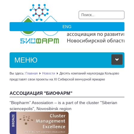
Искать...
ENG
МЕНЮ
Вы здесь:
Главная
Новости
Десять компаний наукограда Кольцово
ОБ АССОЦИАЦИИ
представят свои проекты на XI Сибирской венчурной ярмарке
ЧЛЕНЫ АССОЦИАЦИИ
АССОЦИАЦИЯ "БИОФАРМ"
“Biopharm” Assosiation – is a part of the cluster "Siberian
НОВОСТИ
sciencepolis", Novosibirsk region
АКТУАЛЬНОЕ