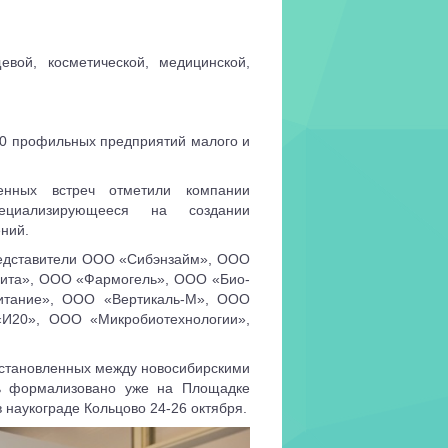
вой, косметической, медицинской,
20 профильных предприятий малого и
нных встреч отметили компании
ециализирующееся на создании
ний.
представители ООО «Сибэнзайм», ООО
ита», ООО «Фармогель», ООО «Био-
тание», ООО «Вертикаль-М», ООО
И20», ООО «Микробиотехнологии»,
установленных между новосибирскими
ь формализовано уже на Площадке
 наукограде Кольцово 24-26 октября.