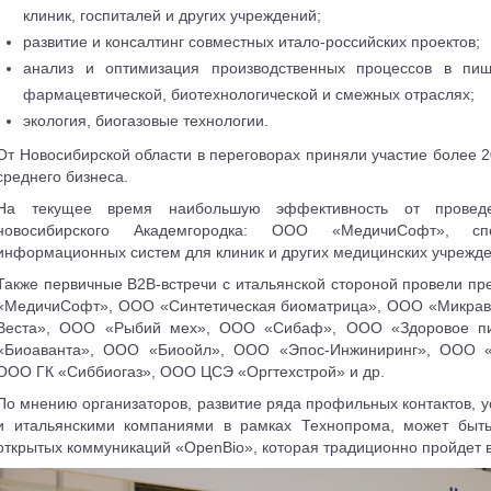
клиник, госпиталей и других учреждений;
развитие и консалтинг совместных итало-российских проектов;
анализ и оптимизация производственных процессов в пище
фармацевтической, биотехнологической и смежных отраслях;
экология, биогазовые технологии.
От Новосибирской области в переговорах приняли участие более 
среднего бизнеса.
На текущее время наибольшую эффективность от проведе
новосибирского Академгородка: ООО «МедичиСофт», сп
информационных систем для клиник и других медицинских учрежде
Также первичные В2В-встречи с итальянской стороной провели 
«МедичиСофт», ООО «Синтетическая биоматрица», ООО «Микрав
Веста», ООО «Рыбий мех», ООО «Сибаф», ООО «Здоровое пи
«Биоаванта», ООО «Биоойл», ООО «Эпос-Инжиниринг», ООО «
ООО ГК «Сиббиогаз», ООО ЦСЭ «Оргтехстрой» и др.
По мнению организаторов, развитие ряда профильных контактов, 
и итальянскими компаниями в рамках Технопрома, может быт
открытых коммуникаций «OpenBio», которая традиционно пройдет в