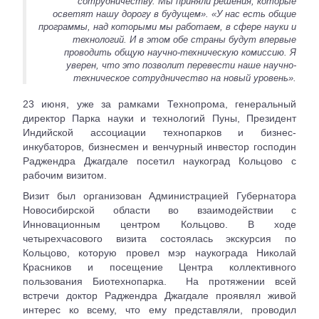
сотрудничеству. Мы приняли решения, которые
осветят нашу дорогу в будущем».
«У нас есть общие
программы, над которыми мы работаем, в сфере науки и
технологий. И в этом обе страны будут впервые
проводить общую научно-техническую комиссию. Я
уверен, что это позволит перевести наше научно-
техническое сотрудничество на новый уровень».
23 июня, уже за рамками Технопрома, генеральный
директор Парка науки и технологий Пуны, Президент
Индийской ассоциации технопарков и бизнес-
инкубаторов, бизнесмен и венчурный инвестор господин
Раджендра Джагдале посетил наукоград Кольцово с
рабочим визитом.
Визит был организован Администрацией Губернатора
Новосибирской области во взаимодействии с
Инновационным центром Кольцово. В ходе
четырехчасового визита состоялась экскурсия по
Кольцово, которую провел мэр наукограда Николай
Красников и посещение Центра коллективного
пользования Биотехнопарка. На протяжении всей
встречи доктор Раджендра Джагдале проявлял живой
интерес ко всему, что ему представляли, проводил