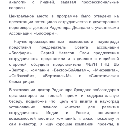
аналогии с Индией, задавал профессиональные
вопросы.
Центральное место в программе было отведено на
презентации потенциала сотрудничества и двусторонние
переговоры доктора Раджендра Джагдале с участниками
Ассоциации «Биофарм».
Научно-производственные возможности наукограда
представил председатель Совета ассоциации
«Биофарм» Сергей Нетесов. Свои предложения
сотрудничества представили и в диалоге с индийской
стороной обсудили представители ФБУН ГНЦ ВБ
«Вектор», компании «Вектор-БиАльгам», «Микравита»,
«Сибэнзайм», «Вертикаль-М» и «Синтетическая
биоматрица».
В заключении доктор Раджендра Джагдале поблагодарил
организаторов за теплый прием и содержательную
беседу, подытожив что, цель его визита в наукоград
установление личного контакта для развития
сотрудничества Индии и России, понимание
возможностей местных компаний. «Также, поскольку я
сам инвестор, я ищу хорошие компании, проекты, в