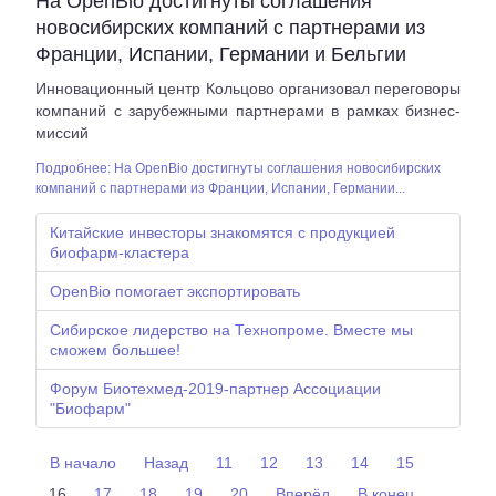
На OpenBio достигнуты соглашения
новосибирских компаний с партнерами из
Франции, Испании, Германии и Бельгии
Инновационный центр Кольцово организовал переговоры
компаний с зарубежными партнерами в рамках бизнес-
миссий
Подробнее: На OpenBio достигнуты соглашения новосибирских
компаний с партнерами из Франции, Испании, Германии...
Китайские инвесторы знакомятся с продукцией
биофарм-кластера
OpenBio помогает экспортировать
Сибирское лидерство на Технопроме. Вместе мы
сможем большее!
Форум Биотехмед-2019-партнер Ассоциации
"Биофарм"
В начало
Назад
11
12
13
14
15
16
17
18
19
20
Вперёд
В конец