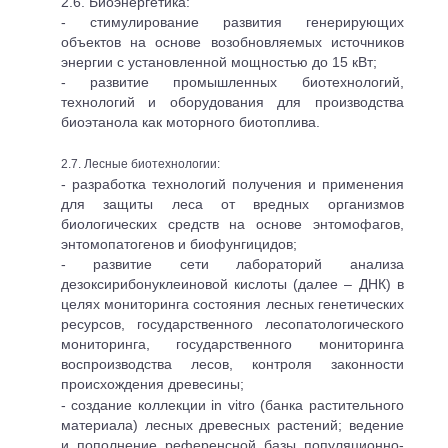
2.6. Биоэнергетика:
- стимулирование развития генерирующих
объектов на основе возобновляемых источников
энергии с установленной мощностью до 15 кВт;
- развитие промышленных биотехнологий,
технологий и оборудования для производства
биоэтанола как моторного биотоплива.
2.7. Лесные биотехнологии:
- разработка технологий получения и применения
для защиты леса от вредных организмов
биологических средств на основе энтомофагов,
энтомопатогенов и биофунгицидов;
- развитие сети лабораторий анализа
дезоксирибонуклеиновой кислоты (далее – ДНК) в
целях мониторинга состояния лесных генетических
ресурсов, государственного лесопатологического
мониторинга, государственного мониторинга
воспроизводства лесов, контроля законности
происхождения древесины;
- создание коллекции in vitro (банка растительного
материала) лесных древесных растений; ведение
и пополнение референсной базы популяционно-