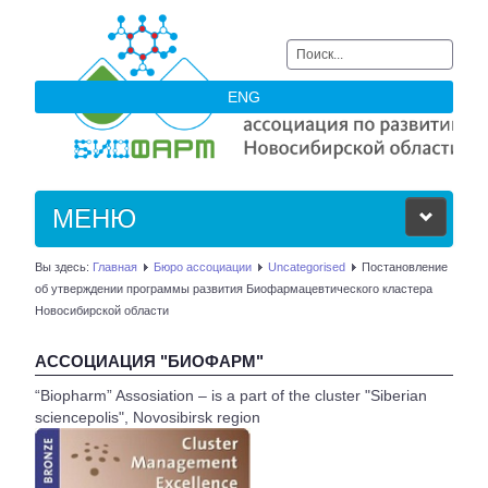
Искать...
ENG
МЕНЮ
Вы здесь:
Главная
Бюро ассоциации
Uncategorised
Постановление
ОБ АССОЦИАЦИИ
об утверждении программы развития Биофармацевтического кластера
Новосибирской области
ЧЛЕНЫ АССОЦИАЦИИ
АССОЦИАЦИЯ "БИОФАРМ"
НОВОСТИ
“Biopharm” Assosiation – is a part of the cluster "Siberian
sciencepolis", Novosibirsk region
АКТУАЛЬНОЕ